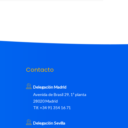
Contacto
Delegación Madrid
Avenida de Brasil 29, 1ª planta
28020 Madrid
Tlf. +34 91 354 16 71
Delegación Sevilla