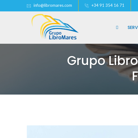
info@libromares.com
+34 91 354 16 71
SERV
Grupo Libr
F