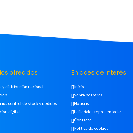
ios ofrecidos
Enlaces de interés
a y distribución nacional
Inicio
ción
Sobre nosotros
aje, control de stock y pedidos
Noticias
ción digital
Editoriales representadas
Contacto
Política de cookies