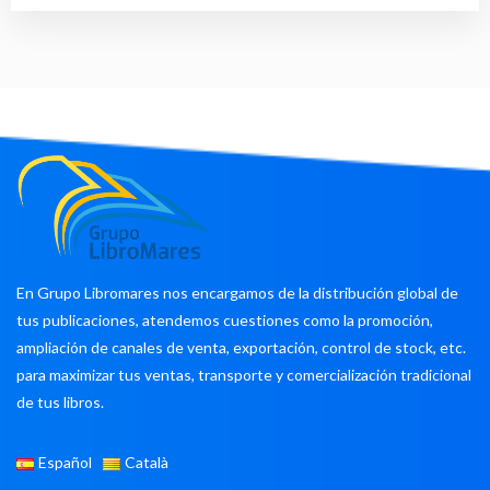
En Grupo Libromares nos encargamos de la distribución global de
tus publicaciones, atendemos cuestiones como la promoción,
ampliación de canales de venta, exportación, control de stock, etc.
para maximizar tus ventas, transporte y comercialización tradicional
de tus libros.
Español
Català