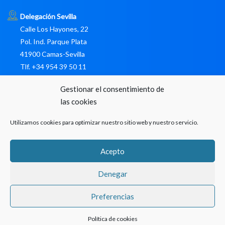
Delegación Sevilla
Calle Los Hayones, 22
Pol. Ind. Parque Plata
41900 Camas-Sevilla
Tlf. +34 954 39 50 11
Gestionar el consentimiento de
pedidos@libromares.com sinli@libromaresdigital.com Buzón
las cookies
Sinli: L0001952
Utilizamos cookies para optimizar nuestro sitio web y nuestro servicio.
8:00h / 16:00h
Acepto
Denegar
2026 Distribución y logística Grupo Libromares.
Preferencias
Política de cookies